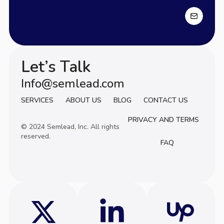
Let’s Talk
Info@semlead.com
Info@semlead.com
SERVICES
ABOUT US
BLOG
CONTACT US
PRIVACY AND TERMS
© 2024 Semlead, Inc. All rights
reserved.
FAQ